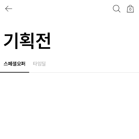
0
기획전
스페셜오퍼
타임딜