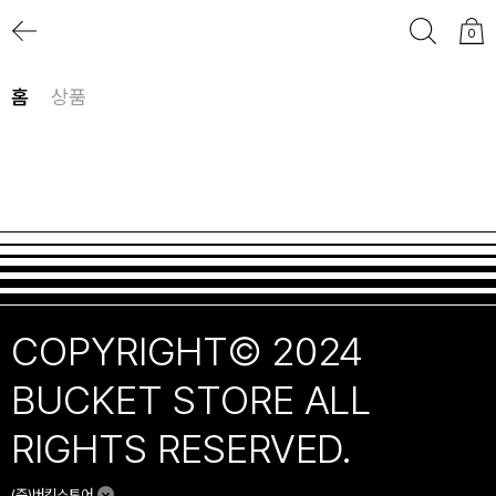
0
홈
상품
COPYRIGHT© 2024
BUCKET STORE ALL
RIGHTS RESERVED.
(주)버킷스토어