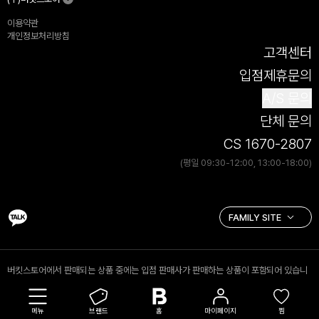
이용약관
개인정보처리방침
고객센터
입점제휴문의
A/S 문의
단체 문의
CS 1670-2807
(평일 09:30-12:00, 13:00-18:00)
버킷스토어에서 판매되는 상품 중에는 입점 판매사가 판매하는 상품이 포함되어 있습니
다. 입점 판매 상품의 경우 (주)버킷스토어는 통신판매중개자로서 거래 당사자가 아니며,
입점 판매사가 등록한 상품정보 및 거래 등에 대해 책임을 지지 않습니다.
메뉴
브랜드
홈
마이페이지
찜