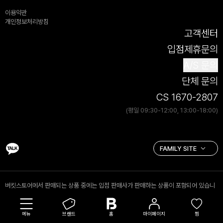
이용약관
개인정보처리방침
고객센터
입점제휴문의
A/S 문의
단체 문의
CS 1670-2807
(평일 09:30-12:00, 13:00-18:00)
버킷스토어에서 판매되는 상품 중에는 입점 판매사가 판매하는 상품이 포함되어 있습니
다. 입점 판매 상품의 경우 (주)버킷스토어는 통신판매중개자로서 거래 당사자가 아니며,
입점 판매사가 등록한 상품정보 및 거래 등에 대해 책임을 지지 않습니다.
메뉴
브랜드
홈
마이페이지
찜