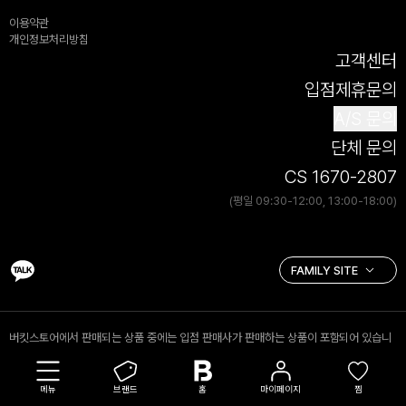
이용약관
개인정보처리방침
고객센터
입점제휴문의
A/S 문의
단체 문의
CS 1670-2807
(평일 09:30-12:00, 13:00-18:00)
버킷스토어에서 판매되는 상품 중에는 입점 판매사가 판매하는 상품이 포함되어 있습니
다. 입점 판매 상품의 경우 (주)버킷스토어는 통신판매중개자로서 거래 당사자가 아니며,
입점 판매사가 등록한 상품정보 및 거래 등에 대해 책임을 지지 않습니다.
메뉴
브랜드
홈
마이페이지
찜