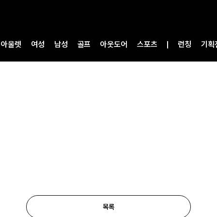
아울렛
여성
남성
골프
아웃도어
스포츠
런칭
기획
목록