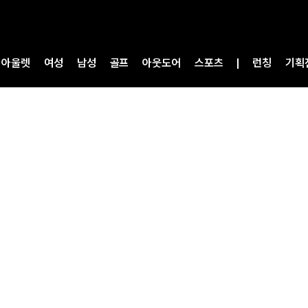
아울렛
여성
남성
골프
아웃도어
스포츠
런칭
기획