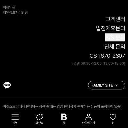
이용약관
개인정보처리방침
고객센터
입점제휴문의
A/S 문의
단체 문의
CS 1670-2807
(평일 09:30-12:00, 13:00-18:00)
버킷스토어에서 판매되는 상품 중에는 입점 판매사가 판매하는 상품이 포함되어 있습니
다. 입점 판매 상품의 경우 (주)버킷스토어는 통신판매중개자로서 거래 당사자가 아니며,
입점 판매사가 등록한 상품정보 및 거래 등에 대해 책임을 지지 않습니다.
메뉴
브랜드
홈
마이페이지
찜