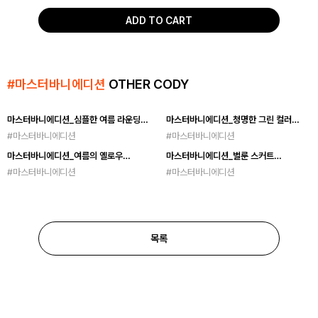
ADD TO CART
#
마스터바니에디션
OTHER CODY
마스터바니에디션_심플한 여름 라운딩
마스터바니에디션_청명한 그린 컬러
@ttinker__bell
@j_____1203
#
마스터바니에디션
#
마스터바니에디션
마스터바니에디션_여름의 옐로우
마스터바니에디션_벌룬 스커트
@ttinker__bell
@pilateshyun
#
마스터바니에디션
#
마스터바니에디션
목록