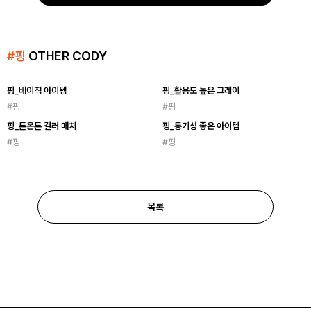
#
핑
OTHER CODY
핑_베이직 아이템
핑_활용도 높은 그레이
#
핑
#
핑
핑_톤온톤 컬러 매치
핑_통기성 좋은 아이템
#
핑
#
핑
목록