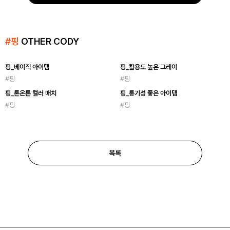
#
핑
OTHER CODY
핑_베이직 아이템
핑_활용도 높은 그레이
#
핑
#
핑
핑_톤온톤 컬러 매치
핑_통기성 좋은 아이템
#
핑
#
핑
목록