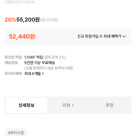
CRS0000175908
20
%
55,200
원
69,000
원
52,440원
신규 회원가입 시 최대 혜택가
포인트 적립
1,104
P 적립
(결제 금액 
2
%)
배송정보
5만원
이상 무료배송
(상품 판매자의 배송 정책에 따름)
무이자 혜택
최대 
6
개월
상세정보
리뷰
추천
2
#
프리시즌