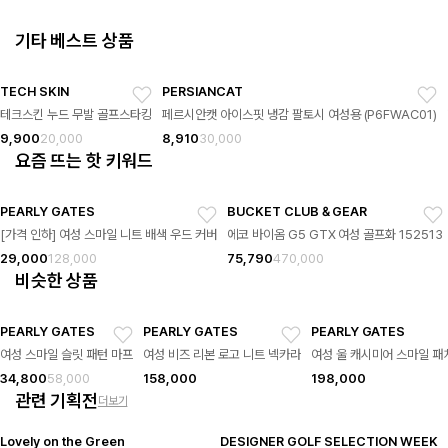
기타 베스트 상품
TECH SKIN
PERSIANCAT
테크스킨 누드 무발 골프스타킹
페르시안캣 아이스핏 냉감 팔토시 여성용 (P6FWAC01)
9,900
20,000
8,910
30,000
요즘 뜨는 핫 키워드
PEARLY GATES
BUCKET CLUB & GEAR
[가격 인하] 여성 스마일 니트 배색 우드 커버
에코 바이옴 G5 GTX 여성 골프화 152513
29,000
128,000
75,790
470,000
비슷한 상품
PEARLY GATES
PEARLY GATES
PEARLY GATES
여성 스마일 슬릿 패턴 마프
여성 비즈 리본 로고 니트 넥카라
여성 울 캐시미어 스마일 패
34,800
58,000
158,000
198,000
관련 기획전
더보기
Lovely on the Green
DESIGNER GOLF SELECTION WEEK