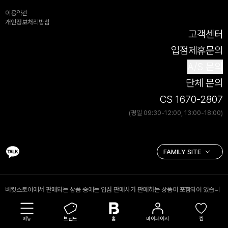
이용약관
개인정보처리방침
고객센터
입점제휴문의
A/S 문의
단체 문의
CS 1670-2807
(평일 09:30-12:00, 13:00-18:00)
버킷스토어에서 판매되는 상품 중에는 입점 판매사가 판매하는 상품이 포함되어 있습니
다. 입점 판매 상품의 경우 (주)버킷스토어는 통신판매중개자로서 거래 당사자가 아니며,
입점 판매사가 등록한 상품정보 및 거래 등에 대해 책임을 지지 않습니다.
메뉴
브랜드
홈
마이페이지
찜