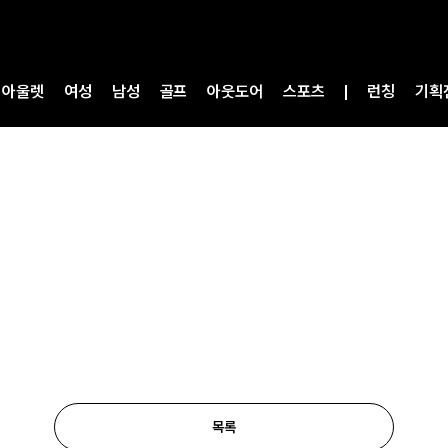
아울렛
여성
남성
골프
아웃도어
스포츠
런칭
기획
목록